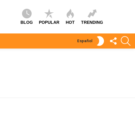
BLOG
POPULAR
HOT
TRENDING
SÍGUEME
S
SWITCH
Español
SKIN