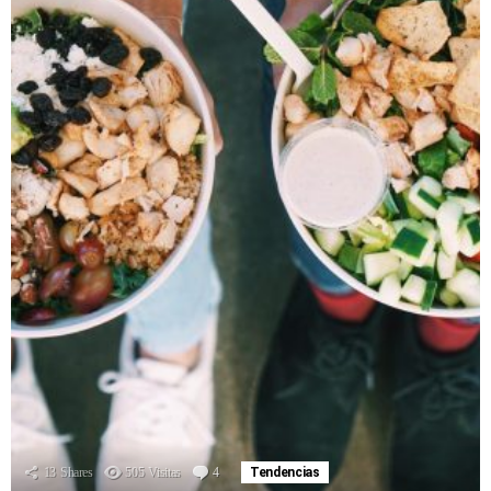
13
Shares
505
Visitas
4
Comentarios
Tendencias