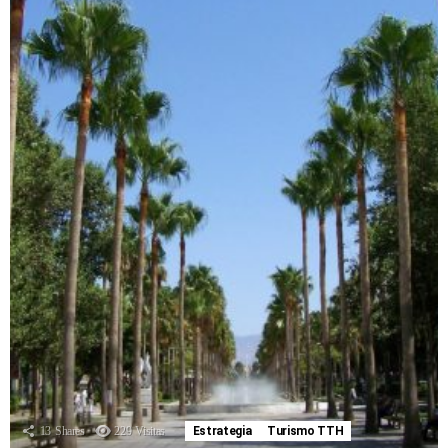
13
Shares
229
Visitas
Estrategia
Turismo TTH