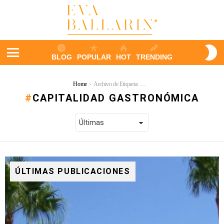
S
BLOG
POPULAR
HOT
TRENDING
S
Menu
You are here:
Home
Archivo de Etiqueta: Capitalidad Gastronómica
CAPITALIDAD GASTRONÓMICA
ÚLTIMAS PUBLICACIONES