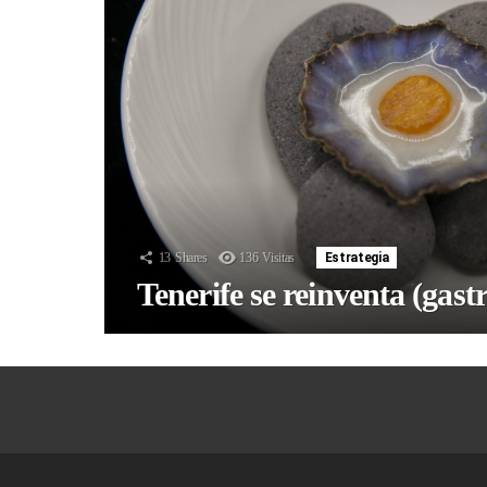
13
Shares
136
Visitas
Estrategia
Tenerife se reinventa (gas