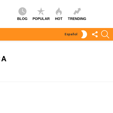
BLOG
POPULAR
HOT
TRENDING
SÍGUEME
S
SWITCH
Español
SKIN
CA