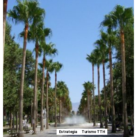
13
Shares
229
Visitas
Estrategia
Turismo TTH