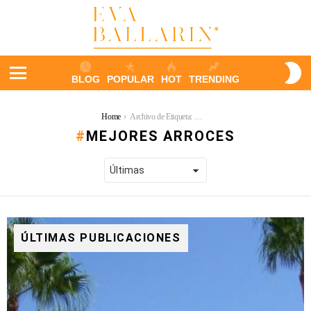
S
BLOG
POPULAR
HOT
TRENDING
S
Menu
You are here:
Home
Archivo de Etiqueta: Mejores Arroces
MEJORES ARROCES
ÚLTIMAS PUBLICACIONES