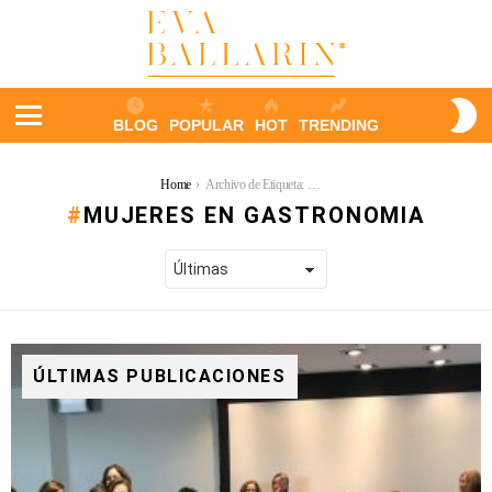
S
BLOG
POPULAR
HOT
TRENDING
S
Menu
You are here:
Home
Archivo de Etiqueta: mujeres en gastronomia
MUJERES EN GASTRONOMIA
ÚLTIMAS PUBLICACIONES