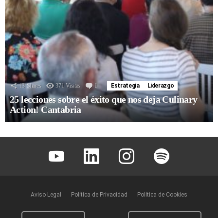
13
Shares
371
Visitas
1
Comentario
Estrategia
Liderazgo
25 lecciones sobre el éxito que nos deja Culinary
Action! Cantabria
Youtube
Linkedin
Instagram
Spotify
Aviso Legal
Política de Privacidad
Política de Cookies