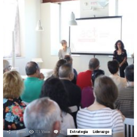
13
Shares
371
Visitas
1
Comentario
Estrategia
Liderazgo