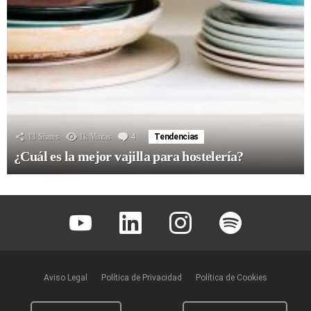
13
Shares
1k
Visitas
4
Comentarios
Tendencias
¿Cuál es la mejor vajilla para hostelería?
Youtube
Linkedin
Instagram
Spotify
Aviso Legal
Política de Privacidad
Política de Cookies