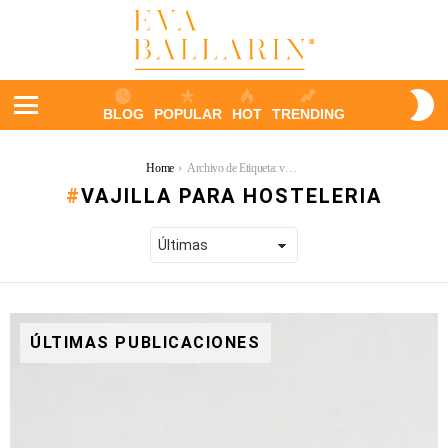
S
BLOG
POPULAR
HOT
TRENDING
S
Menu
You are here:
Home
Archivo de Etiqueta: vajilla para hosteleria
VAJILLA PARA HOSTELERIA
ÚLTIMAS PUBLICACIONES