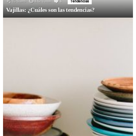
15
Shares
4.6k
Visitas
4
Comentarios
Tendencias
Vajillas: ¿Cuáles son las tendencias?