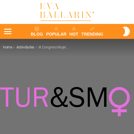
S
BLOG
POPULAR
HOT
TRENDING
S
Menu
You are here:
Home
Actividades
III Congreso Mujer & Turismo