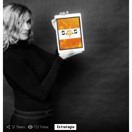
52
Shares
722
Visitas
Estrategia