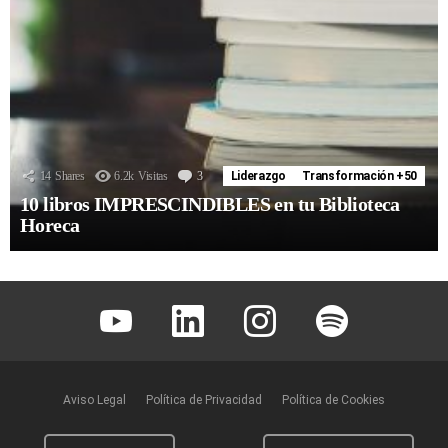
14
Shares
6.2k
Visitas
3
Comentarios
Liderazgo
Transformación +50
10 libros IMPRESCINDIBLES en tu Biblioteca
Horeca
Youtube
Linkedin
Instagram
Spotify
Aviso Legal
Política de Privacidad
Política de Cookies