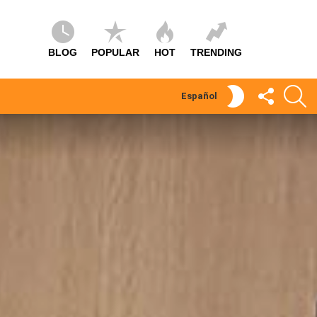
BLOG
POPULAR
HOT
TRENDING
SÍGUEME
S
SWITCH
Español
SKIN