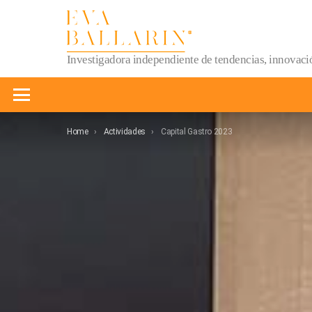
Investigadora independiente de tendencias, innovació
Menu
You are here:
Home
Actividades
Capital Gastro 2023