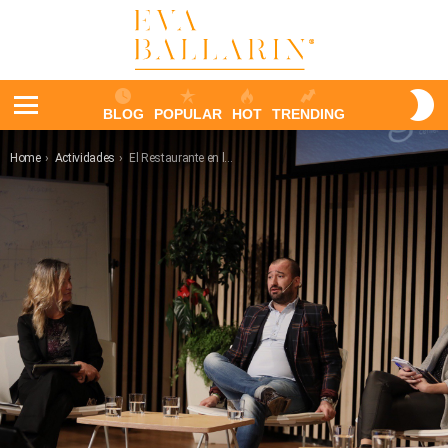
S
BLOG
POPULAR
HOT
TRENDING
S
Menu
You are here:
Home
Actividades
El Restaurante en la Era Digital