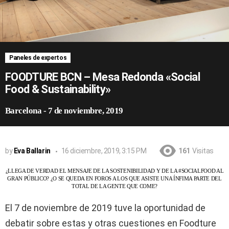
Paneles de expertos
FOODTURE BCN – Mesa Redonda «Social
Food & Sustainability»
Barcelona
-
7 de noviembre, 2019
by
Eva Ballarin
16 diciembre, 2019, 3:15 PM
161
Visitas
¿LLEGA DE VERDAD EL MENSAJE DE LA SOSTENIBILIDAD Y DE LA #SOCIALFOOD AL
GRAN PÚBLICO? ¿O SE QUEDA EN FOROS A LOS QUE ASISTE UNA ÍNFIMA PARTE DEL
TOTAL DE LA GENTE QUE COME?
El 7 de noviembre de 2019 tuve la oportunidad de
debatir sobre estas y otras cuestiones en Foodture