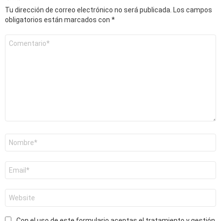
Tu dirección de correo electrónico no será publicada.
Los campos
obligatorios están marcados con
*
Comentario
*
Nombre
*
Correo
electrónico
*
Web
Con el uso de este formulario aceptas el tratamiento y gestión