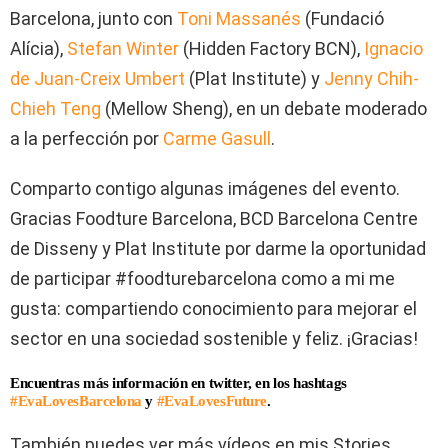
Barcelona, junto con
Toni Massanés
(Fundació
Alícia),
Stefan Winter
(Hidden Factory BCN),
Ignacio
de Juan-Creix Umbert
(Plat Institute) y
Jenny Chih-
Chieh Teng
(Mellow Sheng), en un debate moderado
a la perfección por
Carme Gasull
.
Comparto contigo algunas imágenes del evento.
Gracias Foodture Barcelona, BCD Barcelona Centre
de Disseny y Plat Institute por darme la oportunidad
de participar #foodturebarcelona como a mi me
gusta: compartiendo conocimiento para mejorar el
sector en una sociedad sostenible y feliz. ¡Gracias!
Encuentras más información en twitter, en los hashtags
#EvaLovesBarcelona
y
#EvaLovesFuture
.
También puedes ver más vídeos en mis Stories