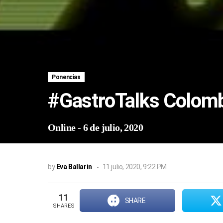
Ponencias
#GastroTalks Colom
Online
-
6 de julio, 2020
by
Eva Ballarin
11 julio, 2020, 9:22 PM
11
SHARE
SHARES