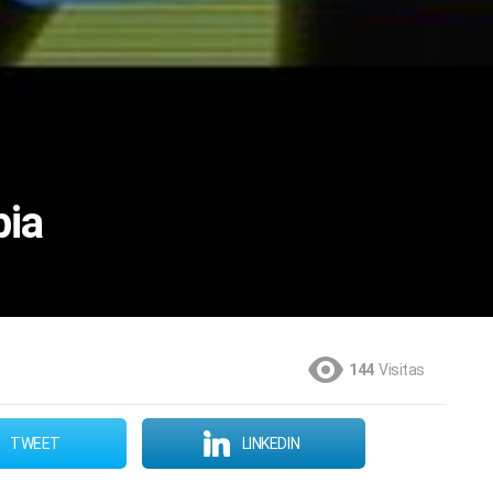
bia
144
Visitas
TWEET
LINKEDIN