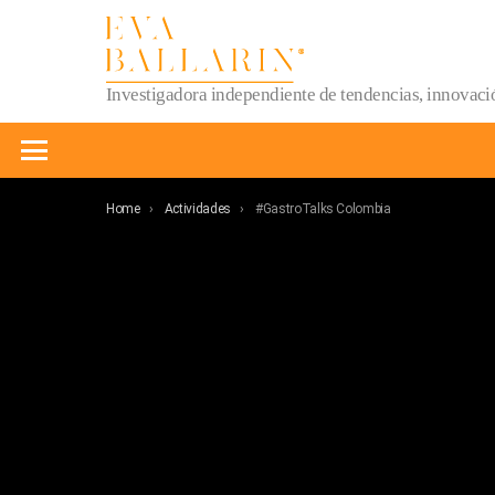
Investigadora independiente de tendencias, innovació
Menu
You are here:
Home
Actividades
#GastroTalks Colombia