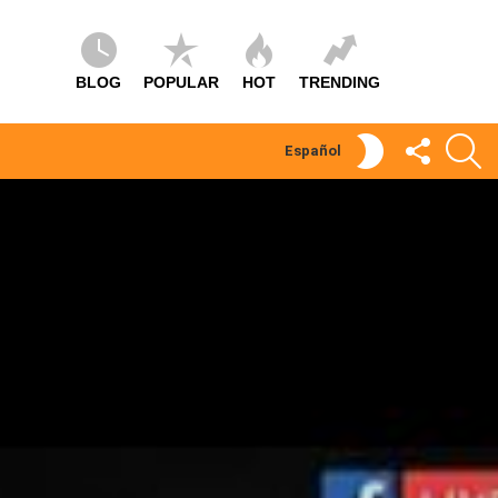
BLOG
POPULAR
HOT
TRENDING
SÍGUEME
S
SWITCH
Español
SKIN