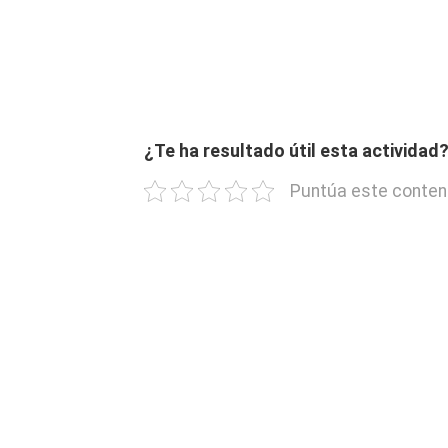
¿Te ha resultado útil esta actividad
Puntúa este conten
Artículo Anterior
Ver
Más
Masterclass para la Complutense
DEJA U
Tu dirección de correo electrónico no será publ
Comentario
*