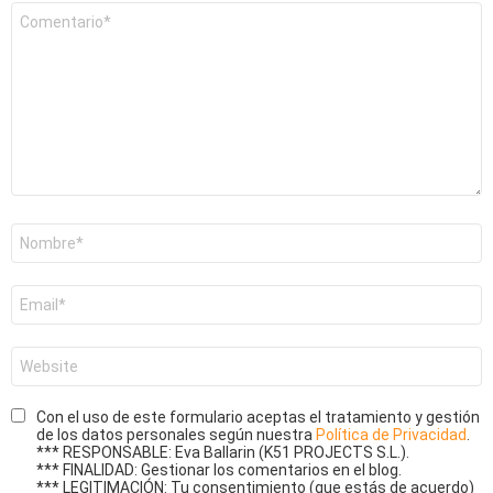
Comentario
*
Nombre
*
Correo
electrónico
*
Web
Con el uso de este formulario aceptas el tratamiento y gestión
de los datos personales según nuestra
Política de Privacidad
.
*** RESPONSABLE: Eva Ballarin (K51 PROJECTS S.L.).
*** FINALIDAD: Gestionar los comentarios en el blog.
*** LEGITIMACIÓN: Tu consentimiento (que estás de acuerdo)