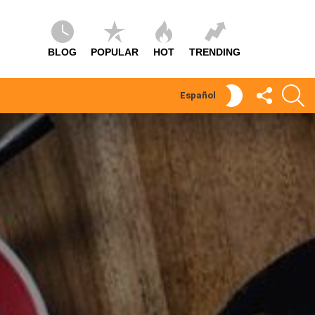
BLOG
POPULAR
HOT
TRENDING
SÍGUEME
S
SWITCH
Español
SKIN