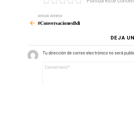
Puntúa este conten
Artículo Anterior
Ver
Más
#ConversacionesBdi
DEJA U
Tu dirección de correo electrónico no será publ
Comentario
*
Nombre
*