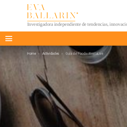
Investigadora independiente de tendencias, innovació
Menu
You are here:
Home
Actividades
Guía del Foodie #InstaLive