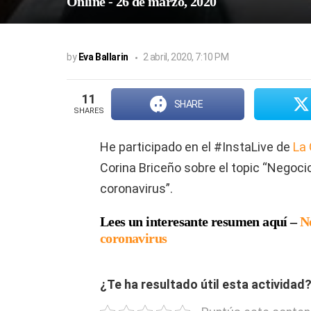
Online
-
26 de marzo, 2020
by
Eva Ballarin
2 abril, 2020, 7:10 PM
11
SHARE
SHARES
He participado en el #InstaLive de
La 
Corina Briceño sobre el topic “Negoc
coronavirus”.
Lees un interesante resumen aquí –
N
coronavirus
¿Te ha resultado útil esta actividad