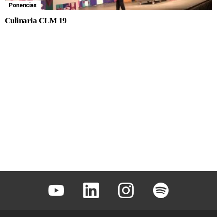
Ponencias
Culinaria CLM 19
Youtube
Linkedin
Instagram
Spotify