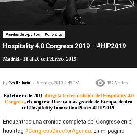
Paneles de expertos
Ponencias
Hospitality 4.0 Congress 2019 – #HIP2019
Madrid
-
18 al 20 de Febrero, 2019
by
Eva Ballarin
5 marzo, 2019, 9:48 PM
152
Visitas
En febrero de 2019
dirigí la tercera edición del Hospitality 4.0
Congress
, el congreso Horeca más grande de Europa, dentro
del Hospitality Innovation Planet #HIP2019.
Encuentras una crónica completa del Congreso en el
hashtag
#CongressDirectorAgenda
. En mi página