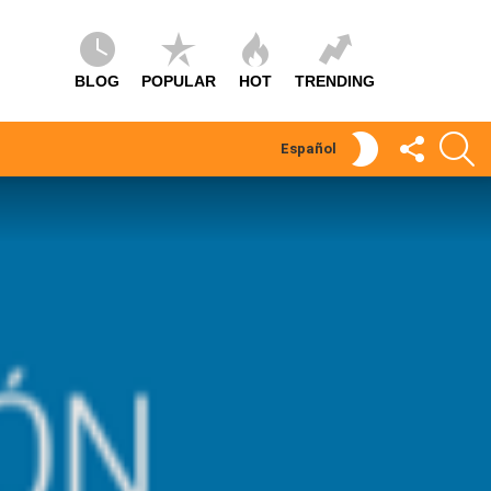
BLOG
POPULAR
HOT
TRENDING
SÍGUEME
S
SWITCH
Español
SKIN