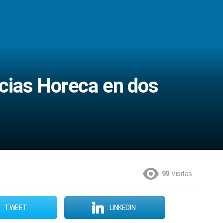
cias Horeca en dos
99
Visitas
TWEET
LINKEDIN