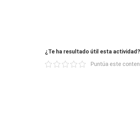
¿Te ha resultado útil esta actividad
Puntúa este conten
Artículo Anterior
Ver
Más
AIDABE Gestión de la Restauración en
Femenino
DEJA U
Tu dirección de correo electrónico no será publ
Comentario