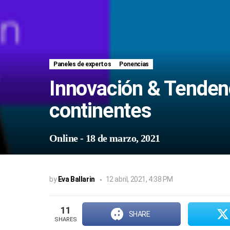
Paneles de expertos
Ponencias
Innovación & Tenden
continentes
Online
-
18 de marzo, 2021
by
Eva Ballarin
12 abril, 2021, 4:38 PM
11
SHARE
SHARES