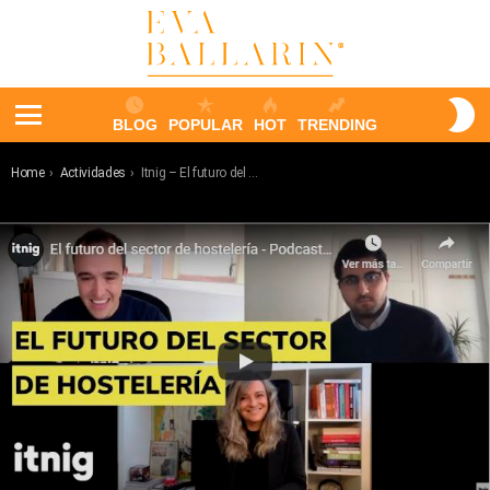
S
BLOG
POPULAR
HOT
TRENDING
S
Menu
You are here:
Home
Actividades
Itnig – El futuro del sector de hostelería