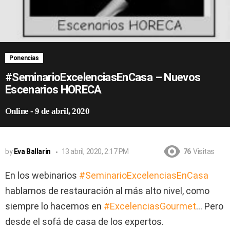
Ponencias
#SeminarioExcelenciasEnCasa – Nuevos
Escenarios HORECA
Online
-
9 de abril, 2020
by
Eva Ballarin
13 abril, 2020, 2:17 PM
76
Visitas
En los webinarios
#SeminarioExcelenciasEnCasa
hablamos de restauración al más alto nivel, como
siempre lo hacemos en
#ExcelenciasGourmet
… Pero
desde el sofá de casa de los expertos.