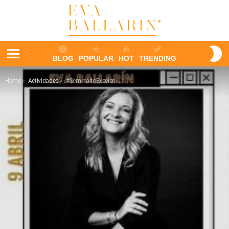
S
BLOG
POPULAR
HOT
TRENDING
S
Menu
You are here:
Home
Actividades
#SeminarioExcelenciasEnCasa – Nuevos Escenarios HORECA