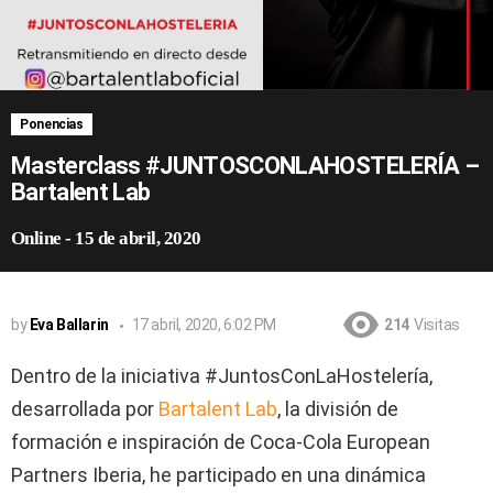
Ponencias
Masterclass #JUNTOSCONLAHOSTELERÍA –
Bartalent Lab
Online
-
15 de abril, 2020
by
Eva Ballarin
17 abril, 2020, 6:02 PM
214
Visitas
Dentro de la iniciativa #JuntosConLaHostelería,
desarrollada por
Bartalent Lab
, la división de
formación e inspiración de Coca-Cola European
Partners Iberia, he participado en una dinámica