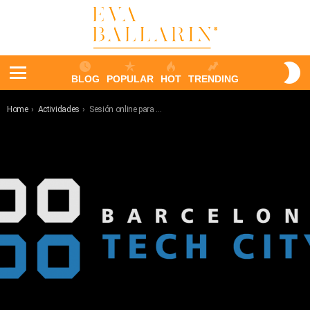
S
BLOG
POPULAR
HOT
TRENDING
S
Menu
You are here:
Home
Actividades
Sesión online para Barcelona Tech City