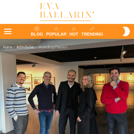
S
BLOG
POPULAR
HOT
TRENDING
S
Menu
You are here:
Home
Actividades
WorkShop Premio Incitus 2018