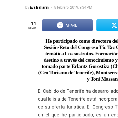
by
Eva Ballarin
8 febrero, 2019, 9:34 PM
11
SHARE
SHARES
He participado como directora del
Sesión-Reto del Congreso Tic Tac 
temática Los sustratos. Formación
destino a través del conocimiento y
tomado parte Erlantz Gorostiza (C
(Ceo Turismo de Tenerife), Montserra
y Toni Massané
El Cabildo de Tenerife ha desarrollado
cual la isla de Tenerife está incorpo
de su oferta turística. El Congreso
en el que he participado, es un en