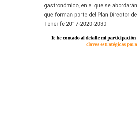
gastronómico, en el que se abordarán
que forman parte del Plan Director de
Tenerife 2017-2020-2030.
Te he contado al detalle mi participación
claves estratégicas par
¿Te ha resultado útil esta actividad
5/5 - (1 voto)
Artículo Anterior
Ver
Más
WorkShop Premio Incitus 2018
ÚLTIMAS AC