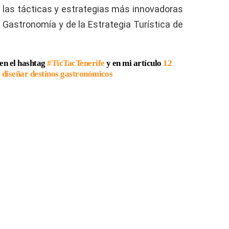
 las tácticas y estrategias más innovadoras
 Gastronomía y de la Estrategia Turística de
 en el hashtag
#TicTacTenerife
y en mi artículo
12
a diseñar destinos gastronómicos
?
Siguiente Artículo
Jornada HOT con Horeca Speakers
TIVIDADES DE EVA