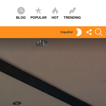
BLOG
POPULAR
HOT
TRENDING
SÍGUEME
S
SWITCH
Español
SKIN