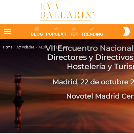
S
BLOG
POPULAR
HOT
TRENDING
S
Menu
You are here:
Home
Actividades
AEDH – VII Encuentro Nacional