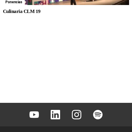
Ponencias
Culinaria CLM 19
Youtube
Linkedin
Instagram
Spotify