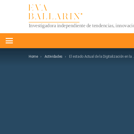
Investigadora independiente de tendencias, innovació
Menu
You are here:
Home
Actividades
El estado Actual de la Digitalización en la Hostelería