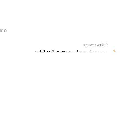
?
ido
Siguiente Artículo
CubikHub 2022: La alta cocina como
prescriptora social
NA RESPUESTA
icada.
Los campos obligatorios están marcados con
*