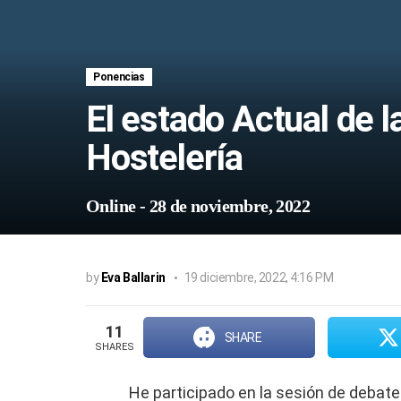
Ponencias
El estado Actual de la
Hostelería
Online
-
28 de noviembre, 2022
by
Eva Ballarin
19 diciembre, 2022, 4:16 PM
11
SHARE
SHARES
He participado en la sesión de debate