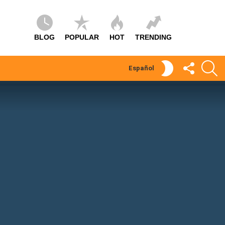
BLOG
POPULAR
HOT
TRENDING
SÍGUEME
S
SWITCH
Español
SKIN