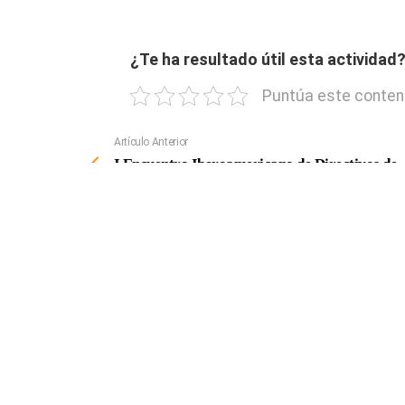
¿Te ha resultado útil esta actividad
Puntúa este conten
Artículo Anterior
Ver
Más
I Encuentro Iberoamericano de Directivos de
Hostelería y Turismo AEDH
DEJA U
Tu dirección de correo electrónico no será publ
Comentario
*