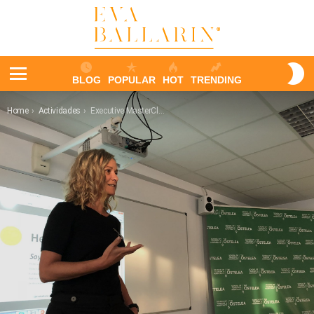
S
BLOG
POPULAR
HOT
TRENDING
S
Menu
You are here:
Home
Actividades
Executive MasterClass Ostelea: Rediseñar la Experiencia Turística