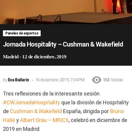
Paneles de expertos
Jornada Hospitality – Cushman & Wakefield
Madrid
-
12 de diciembre, 2019
by
Eva Ballarin
16 diciembre, 2019, 7:34 PM
153
Visitas
Tres reflexiones de la interesante sesión
#CWJornadaHospitality
que la división de Hospitality
de
Cushman & Wakefield
España, dirigida por
Bruno
Hallé
y
Albert Grau – MRICS
, celebró en diciembre de
2019 en Madrid: