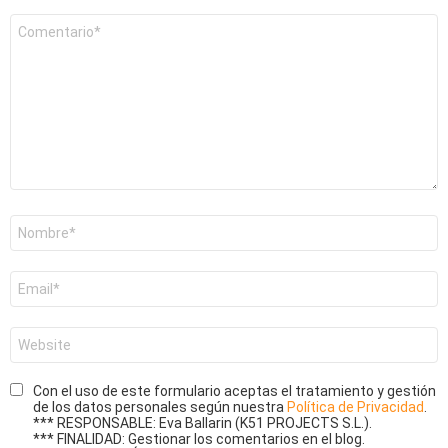
Comentario
*
Nombre
*
Correo
electrónico
*
Web
Con el uso de este formulario aceptas el tratamiento y gestión
de los datos personales según nuestra
Política de Privacidad
.
*** RESPONSABLE: Eva Ballarin (K51 PROJECTS S.L.).
*** FINALIDAD: Gestionar los comentarios en el blog.