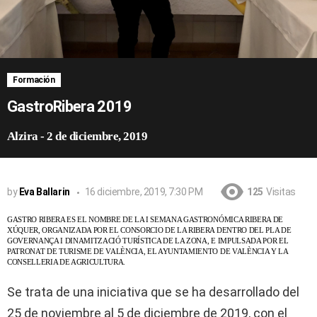
Formación
GastroRibera 2019
Alzira
-
2 de diciembre, 2019
by
Eva Ballarin
16 diciembre, 2019, 7:30 PM
125
Visitas
GASTRO RIBERA ES EL NOMBRE DE LA I SEMANA GASTRONÓMICA RIBERA DE
XÚQUER, ORGANIZADA POR EL CONSORCIO DE LA RIBERA DENTRO DEL PLA DE
GOVERNANÇA I DINAMITZACIÓ TURÍSTICA DE LA ZONA, E IMPULSADA POR EL
PATRONAT DE TURISME DE VALÈNCIA, EL AYUNTAMIENTO DE VALÈNCIA Y LA
CONSELLERIA DE AGRICULTURA.
Se trata de una iniciativa que se ha desarrollado del
25 de noviembre al 5 de diciembre de 2019, con el