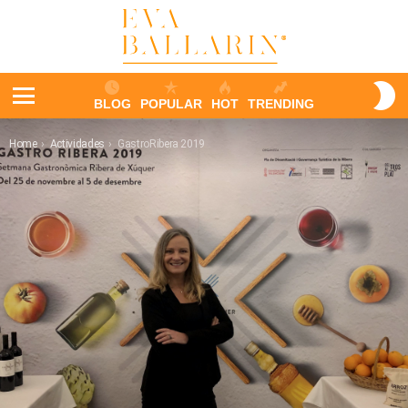
S
BLOG
POPULAR
HOT
TRENDING
S
Menu
You are here:
Home
Actividades
GastroRibera 2019