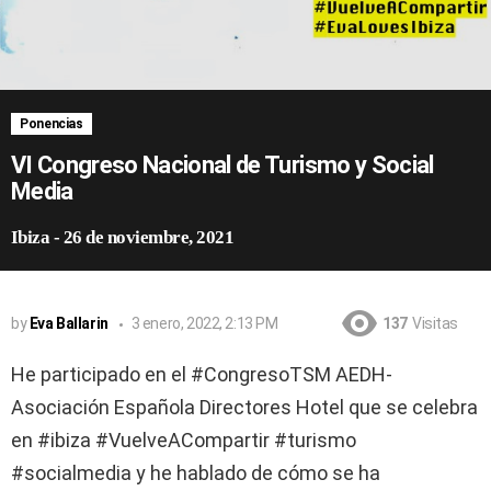
Ponencias
VI Congreso Nacional de Turismo y Social
Media
Ibiza
-
26 de noviembre, 2021
by
Eva Ballarin
3 enero, 2022, 2:13 PM
137
Visitas
He participado en el #CongresoTSM AEDH-
Asociación Española Directores Hotel que se celebra
en #ibiza #VuelveACompartir #turismo
#socialmedia y he hablado de cómo se ha