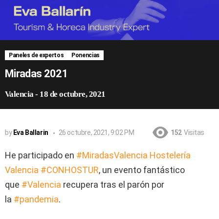
Paneles de expertos
Ponencias
Miradas 2021
Valencia
-
18 de octubre, 2021
by
Eva Ballarin
26 octubre, 2021, 9:02 PM
152
Visitas
He participado en
#MiradasValencia
Hostelería
Valencia
#CONHOSTUR
, un evento fantástico
que
#Valencia
recupera tras el parón por
la
#pandemia
.