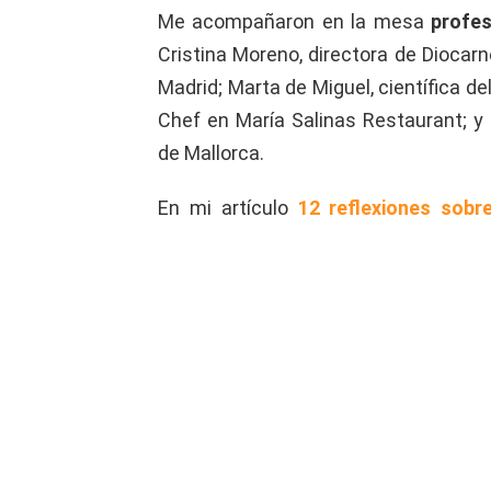
Me acompañaron en la mesa
profes
Cristina Moreno, directora de Dioca
Madrid; Marta de Miguel, científica de
Chef en María Salinas Restaurant; 
de Mallorca.
En mi artículo
12 reflexiones sobr
encuentras las conclusiones de l
preguntas sobre Horeca con perspe
mi visión sobre el papel de la muj
últimos años.
¿Te ha resultado útil esta actividad
5/5 - (1 voto)