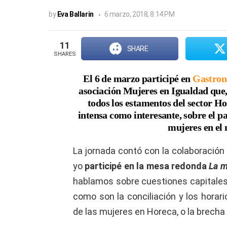
by
Eva Ballarin
6 marzo, 2018, 8:14 PM
11
SHARE
SHARES
El 6 de marzo participé en
Gastron
asociación Mujeres en Igualdad
que,
todos los estamentos del sector Ho
intensa como interesante, sobre
el p
mujeres en el
La jornada contó con la colaboración
yo
participé en la mesa redonda
La m
hablamos sobre cuestiones capitales p
como son la conciliación y los horari
de las mujeres en Horeca, o la brecha s