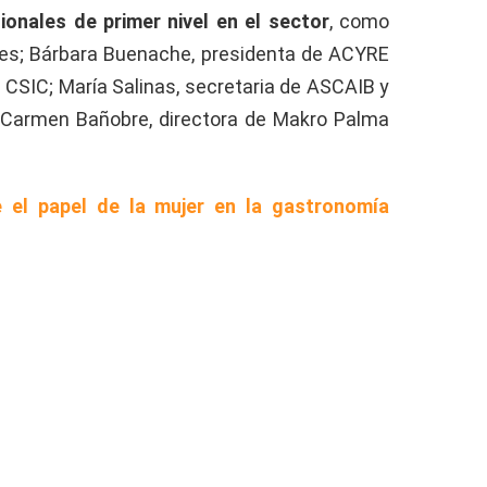
ionales de primer nivel en el sector
, como
rnes; Bárbara Buenache, presidenta de ACYRE
l CSIC; María Salinas, secretaria de ASCAIB y
y Carmen Bañobre, directora de Makro Palma
e el papel de la mujer en la gastronomía
a jornada, mientras que en mi artículo
6
ctiva de género (y sus respuestas)
te doy
er en la gastronomía y su evolución en los
?