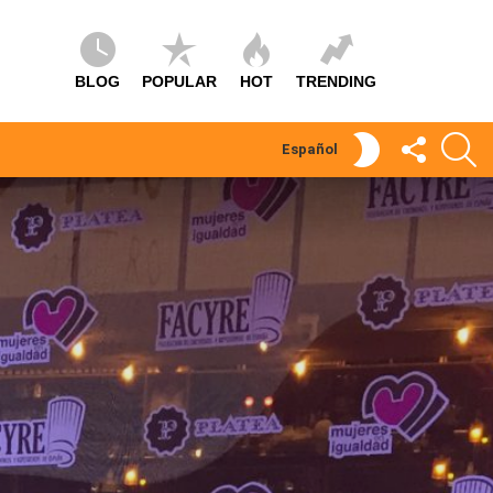
BLOG
POPULAR
HOT
TRENDING
SÍGUEME
S
SWITCH
Español
SKIN