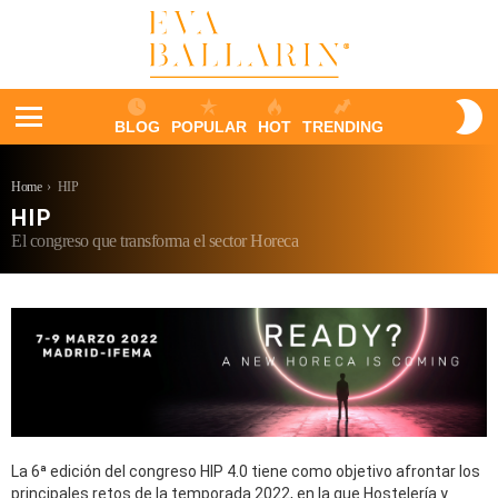
S
BLOG
POPULAR
HOT
TRENDING
S
Menu
You are here:
Home
HIP
HIP
El congreso que transforma el sector Horeca
La 6ª edición del congreso HIP 4.0 tiene como objetivo afrontar los
principales retos de la temporada 2022, en la que Hostelería y