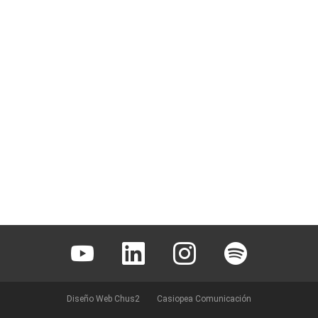
Youtube
Linkedin
Instagram
Spotify
Diseño Web Chus2
Casiopea Comunicación