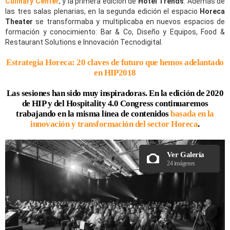
Culinary Center
, y la primera edición de
Hotel Trends
. Además de
las tres salas plenarias, en la segunda edición el espacio
Horeca
Theater
se transformaba y multiplicaba en nuevos espacios de
formación y conocimiento: Bar & Co, Diseño y Equipos, Food &
Restaurant Solutions e Innovación Tecnodigital.
Estrategia Horeca: 20 claves de futuro que hemos adelantado
en HIP2018
Las sesiones han sido muy inspiradoras
. En la edición de 2020
de HIP y del Hospitality 4.0 Congress continuaremos
trabajando en la misma línea de contenidos
basada en la
innovación y transformación del sector Horeca
.
Ver Galería
24 imágenes