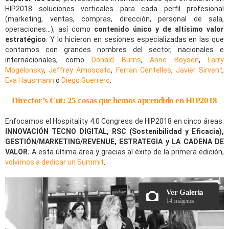
HIP2018 soluciones verticales para cada perfil profesional
(marketing, ventas, compras, dirección, personal de sala,
operaciones…), así como
contenido único y de altísimo valor
estratégico
. Y lo hicieron en sesiones especializadas en las que
contamos con grandes nombres del sector, nacionales e
internacionales, como
Donald Burns
,
Anne Boysen
,
Larry
Mogelonsky
,
Jeffrey Amoscato
,
Ferran Centelles
,
Javier Sirvent
,
Eva Hausmann
o
Diego Guerrero
.
Director’s Cut: 25 cosas que hemos aprendido en HIP2018
Enfocamos el Hospitality 4.0 Congress de HIP2018 en cinco áreas:
INNOVACIÓN TECNO DIGITAL, RSC (Sostenibilidad y Eficacia),
GESTIÓN/MARKETING/REVENUE, ESTRATEGIA y LA CADENA DE
VALOR.
A esta última área y gracias al éxito de la primera edición,
volvimos a dedicar un Summit
.
Ver Galería
14 imágenes