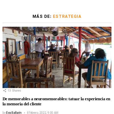
MÁS DE:
ESTRATEGIA
13
Shares
De memorables a neuromemorables: tatuar la experiencia en
la memoria del cliente
by
Eva Ballarin
8 febrero, 2022, 9:00 AM