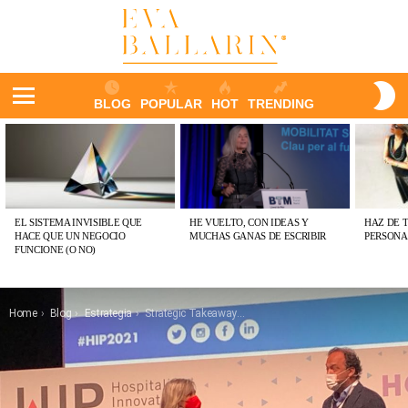
S
BLOG
POPULAR
HOT
TRENDING
S
Menu
ÚLTIMAS
PUBLICACIONES
EL SISTEMA INVISIBLE QUE
HE VUELTO, CON IDEAS Y
HAZ DE 
HACE QUE UN NEGOCIO
MUCHAS GANAS DE ESCRIBIR
PERSONA
FUNCIONE (O NO)
You are here:
Home
Blog
Estrategia
Strategic Takeaways: Valores del nuevo consumidor, próximos escenarios de consumo y el punto de inflexión para la recuperación