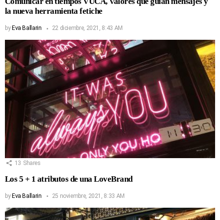
Comunicar en tiempos VUCA, Valores que guían mensajes y
la nueva herramienta fetiche
by
Eva Ballarin
22 diciembre, 2021, 8:43 AM
13
Shares
Los 5 + 1 atributos de una LoveBrand
by
Eva Ballarin
25 noviembre, 2021, 8:33 AM