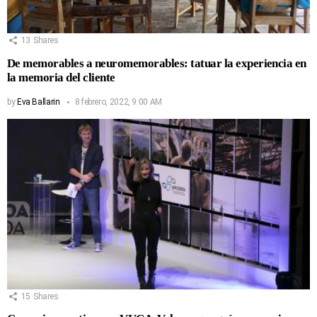
13
Shares
De memorables a neuromemorables: tatuar la experiencia en
la memoria del cliente
by
Eva Ballarin
8 febrero, 2022, 9:00 AM
15
Shares