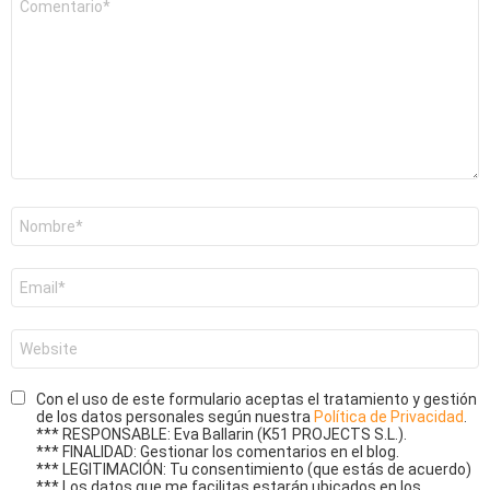
*
Nombre
*
Correo
electrónico
*
Web
Con el uso de este formulario aceptas el tratamiento y gestión
de los datos personales según nuestra
Política de Privacidad
.
*** RESPONSABLE: Eva Ballarin (K51 PROJECTS S.L.).
*** FINALIDAD: Gestionar los comentarios en el blog.
*** LEGITIMACIÓN: Tu consentimiento (que estás de acuerdo)
*** Los datos que me facilitas estarán ubicados en los