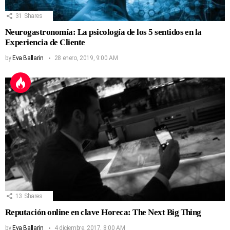
31
Shares
Neurogastronomía: La psicología de los 5 sentidos en la
Experiencia de Cliente
by
Eva Ballarin
28 enero, 2019, 9:00 AM
13
Shares
Reputación online en clave Horeca: The Next Big Thing
by
Eva Ballarin
4 diciembre, 2017, 8:00 AM