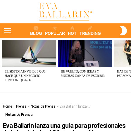
S
BLOG
POPULAR
HOT
TRENDING
S
Menu
ÚLTIMAS
PUBLICACIONES
EL SISTEMA INVISIBLE QUE
HE VUELTO, CON IDEAS Y
HAZ DE 
HACE QUE UN NEGOCIO
MUCHAS GANAS DE ESCRIBIR
PERSONA
FUNCIONE (O NO)
You are here:
Home
Prensa
Notas de Prensa
Eva Ballarin lanza una guía para profesionales de la hostelería, el ‘Manual para Neo hosteleros valientes’
Notas de Prensa
Eva Ballarin lanza una guía para profesionales