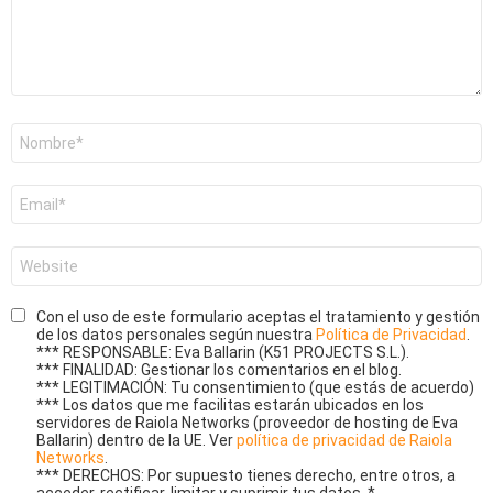
Nombre
*
Correo
electrónico
*
Web
Con el uso de este formulario aceptas el tratamiento y gestión
de los datos personales según nuestra
Política de Privacidad
.
*** RESPONSABLE: Eva Ballarin (K51 PROJECTS S.L.).
*** FINALIDAD: Gestionar los comentarios en el blog.
*** LEGITIMACIÓN: Tu consentimiento (que estás de acuerdo)
*** Los datos que me facilitas estarán ubicados en los
servidores de Raiola Networks (proveedor de hosting de Eva
Ballarin) dentro de la UE. Ver
política de privacidad de Raiola
Networks
.
*** DERECHOS: Por supuesto tienes derecho, entre otros, a
acceder, rectificar, limitar y suprimir tus datos.
*