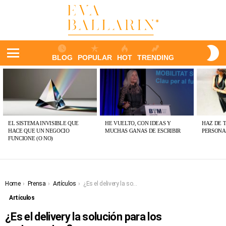
S
BLOG
POPULAR
HOT
TRENDING
S
Menu
ÚLTIMAS
PUBLICACIONES
EL SISTEMA INVISIBLE QUE
HE VUELTO, CON IDEAS Y
HAZ DE 
HACE QUE UN NEGOCIO
MUCHAS GANAS DE ESCRIBIR
PERSONA
FUNCIONE (O NO)
You are here:
Home
Prensa
Artículos
¿Es el delivery la solución para los restaurantes?
Artículos
¿Es el delivery la solución para los