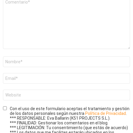
*
Nombre
*
Correo
electrónico
*
Web
Con el uso de este formulario aceptas el tratamiento y gestión
de los datos personales según nuestra
Política de Privacidad
.
*** RESPONSABLE: Eva Ballarin (K51 PROJECTS S.L.).
*** FINALIDAD: Gestionar los comentarios en el blog.
*** LEGITIMACIÓN: Tu consentimiento (que estás de acuerdo)
*** Los datos que me facilitas estarán ubicados en los