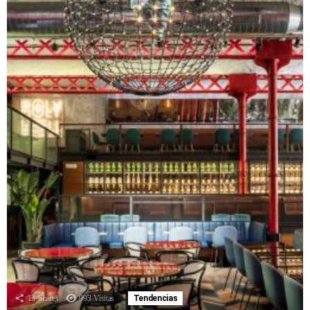
13
Shares
993
Visitas
Tendencias