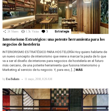
24
Shares
1.5k
Visitas
5
Comentarios
Estrategia
Interiorismo Estratégico: una potente herramienta para los
negocios de hostelería
INTERIORISMO ESTRATÉGICO PARA HOSTELERÍA Hoy quiero hablarte de
un nuevo concepto de interiorismo que viene a marcar la pauta de lo que
va a ser el diseño de interiores para negocios de hostelería en el futuro
más cercano, de una potente herramienta que fusiona Interiorismo y
Marketing al servicio de tu negocio. Y, para eso, […]
MÁS
by
Eva Ballarin
11 mayo, 2018, 8:26 AM