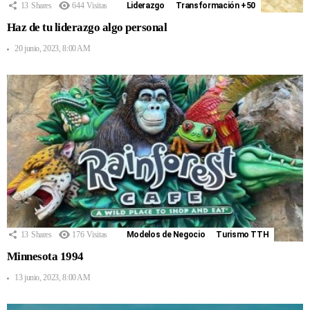
13
Shares
644
Visitas
Liderazgo
Transformación +50
Haz de tu liderazgo algo personal
20 junio, 2023, 8:00 AM
13
Shares
176
Visitas
Modelos de Negocio
Turismo TTH
Minnesota 1994
13 junio, 2023, 8:00 AM