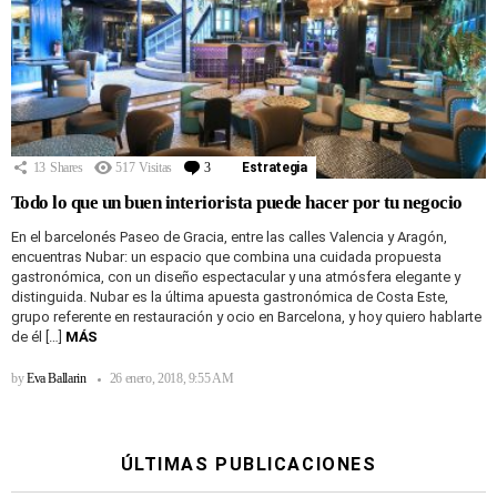
13
Shares
517
Visitas
3
Comentarios
Estrategia
Todo lo que un buen interiorista puede hacer por tu negocio
En el barcelonés Paseo de Gracia, entre las calles Valencia y Aragón,
encuentras Nubar: un espacio que combina una cuidada propuesta
gastronómica, con un diseño espectacular y una atmósfera elegante y
distinguida. Nubar es la última apuesta gastronómica de Costa Este,
grupo referente en restauración y ocio en Barcelona, y hoy quiero hablarte
de él […]
MÁS
by
Eva Ballarin
26 enero, 2018, 9:55 AM
ÚLTIMAS PUBLICACIONES