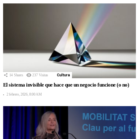
14
Shares
237
Visitas
Cultura
El sistema invisible que hace que un negocio funcione (o no)
2 febrero, 2026, 8:00 AM