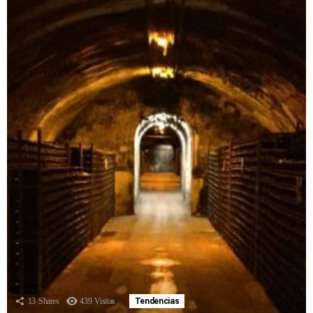
13
Shares
439
Visitas
Tendencias