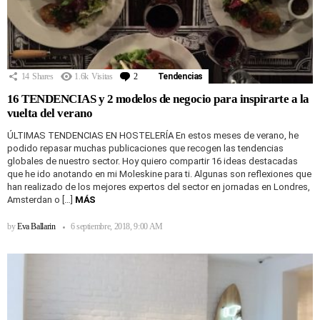
14
Shares
1.6k
Visitas
2
Comentarios
Tendencias
16 TENDENCIAS y 2 modelos de negocio para inspirarte a la
vuelta del verano
ÚLTIMAS TENDENCIAS EN HOSTELERÍA En estos meses de verano, he
podido repasar muchas publicaciones que recogen las tendencias
globales de nuestro sector. Hoy quiero compartir 16 ideas destacadas
que he ido anotando en mi Moleskine para ti. Algunas son reflexiones que
han realizado de los mejores expertos del sector en jornadas en Londres,
Amsterdan o […]
MÁS
by
Eva Ballarin
6 septiembre, 2018, 9:00 AM