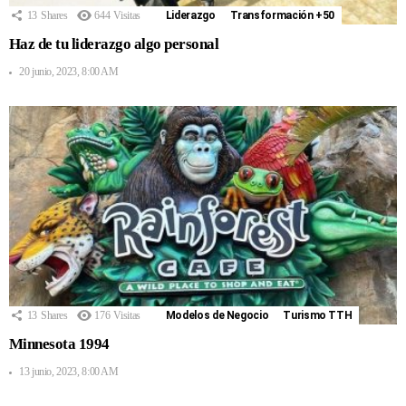
13
Shares
644
Visitas
Liderazgo
Transformación +50
Haz de tu liderazgo algo personal
20 junio, 2023, 8:00 AM
13
Shares
176
Visitas
Modelos de Negocio
Turismo TTH
Minnesota 1994
13 junio, 2023, 8:00 AM