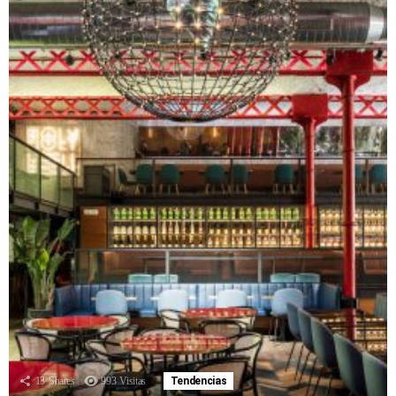
13
Shares
993
Visitas
Tendencias