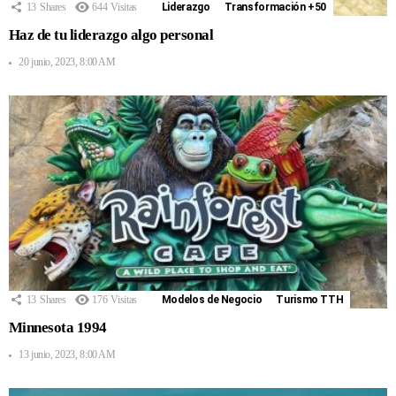
13
Shares
644
Visitas
Liderazgo
Transformación +50
Haz de tu liderazgo algo personal
20 junio, 2023, 8:00 AM
13
Shares
176
Visitas
Modelos de Negocio
Turismo TTH
Minnesota 1994
13 junio, 2023, 8:00 AM