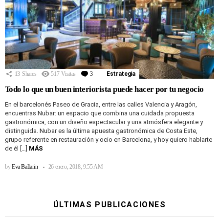
13
Shares
517
Visitas
3
Comentarios
Estrategia
Todo lo que un buen interiorista puede hacer por tu negocio
En el barcelonés Paseo de Gracia, entre las calles Valencia y Aragón,
encuentras Nubar: un espacio que combina una cuidada propuesta
gastronómica, con un diseño espectacular y una atmósfera elegante y
distinguida. Nubar es la última apuesta gastronómica de Costa Este,
grupo referente en restauración y ocio en Barcelona, y hoy quiero hablarte
de él […]
MÁS
by
Eva Ballarin
26 enero, 2018, 9:55 AM
ÚLTIMAS PUBLICACIONES