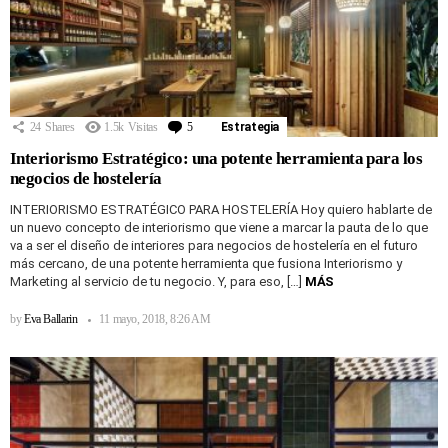
24
Shares
1.5k
Visitas
5
Comentarios
Estrategia
Interiorismo Estratégico: una potente herramienta para los
negocios de hostelería
INTERIORISMO ESTRATÉGICO PARA HOSTELERÍA Hoy quiero hablarte de
un nuevo concepto de interiorismo que viene a marcar la pauta de lo que
va a ser el diseño de interiores para negocios de hostelería en el futuro
más cercano, de una potente herramienta que fusiona Interiorismo y
Marketing al servicio de tu negocio. Y, para eso, […]
MÁS
by
Eva Ballarin
11 mayo, 2018, 8:26 AM