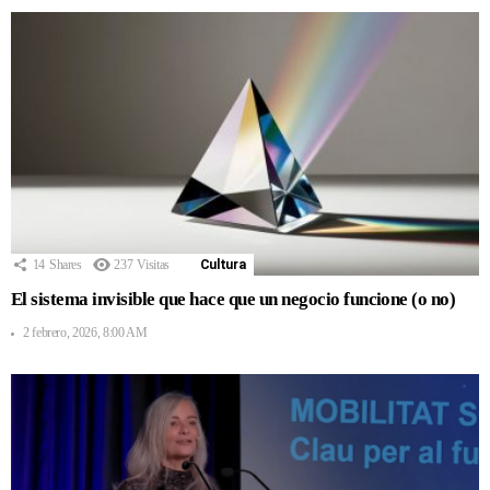
14
Shares
237
Visitas
Cultura
El sistema invisible que hace que un negocio funcione (o no)
2 febrero, 2026, 8:00 AM