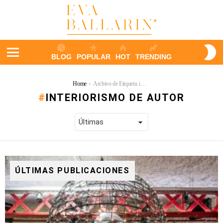
S
BLOG
POPULAR
HOT
TRENDING
S
Menu
You are here:
Home
Archivo de Etiqueta: interiorismo de autor
INTERIORISMO DE AUTOR
ÚLTIMAS PUBLICACIONES