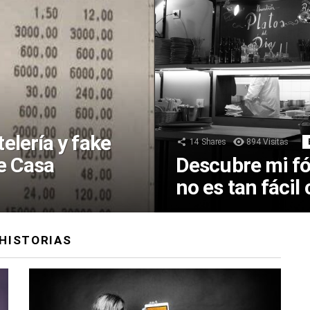
elería y fake
14
Shares
894
Visitas
de Casa
Descubre mi f
no es tan fáci
HISTORIAS