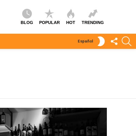
BLOG
POPULAR
HOT
TRENDING
SÍGUEME
S
SWITCH
Español
SKIN