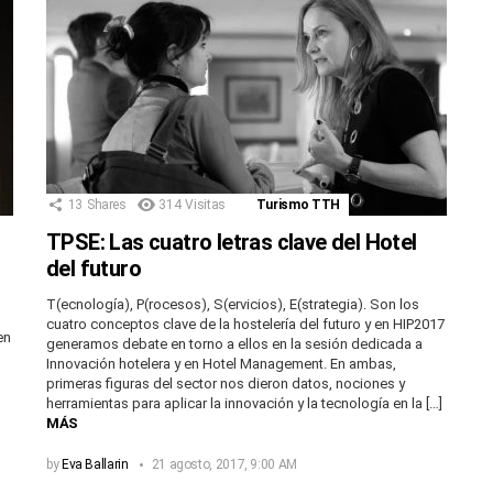
13
Shares
314
Visitas
Turismo TTH
TPSE: Las cuatro letras clave del Hotel
del futuro
T(ecnología), P(rocesos), S(ervicios), E(strategia). Son los
cuatro conceptos clave de la hostelería del futuro y en HIP2017
en
generamos debate en torno a ellos en la sesión dedicada a
Innovación hotelera y en Hotel Management. En ambas,
primeras figuras del sector nos dieron datos, nociones y
herramientas para aplicar la innovación y la tecnología en la […]
MÁS
by
Eva Ballarin
21 agosto, 2017, 9:00 AM