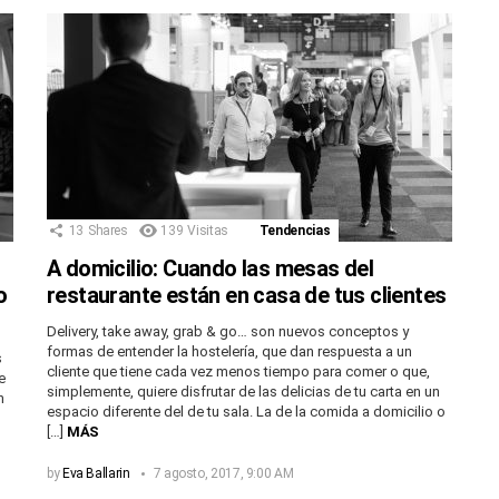
13
Shares
139
Visitas
Tendencias
A domicilio: Cuando las mesas del
o
restaurante están en casa de tus clientes
Delivery, take away, grab & go… son nuevos conceptos y
formas de entender la hostelería, que dan respuesta a un
s
cliente que tiene cada vez menos tiempo para comer o que,
e
simplemente, quiere disfrutar de las delicias de tu carta en un
n
espacio diferente del de tu sala. La de la comida a domicilio o
[…]
MÁS
by
Eva Ballarin
7 agosto, 2017, 9:00 AM