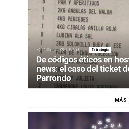
13
Shares
1.1k
Visitas
Estrategia
De códigos éticos en host
news: el caso del ticket 
Parrondo
MÁS 