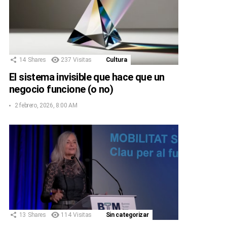
14
Shares
237
Visitas
Cultura
El sistema invisible que hace que un
negocio funcione (o no)
2 febrero, 2026, 8:00 AM
13
Shares
114
Visitas
Sin categorizar