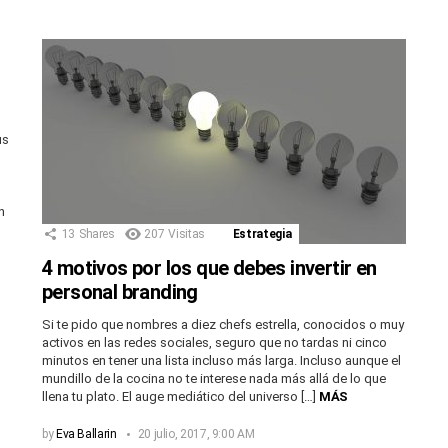
us
n
13
Shares
207
Visitas
Estrategia
4 motivos por los que debes invertir en
personal branding
Si te pido que nombres a diez chefs estrella, conocidos o muy
activos en las redes sociales, seguro que no tardas ni cinco
minutos en tener una lista incluso más larga. Incluso aunque el
mundillo de la cocina no te interese nada más allá de lo que
llena tu plato. El auge mediático del universo […]
MÁS
by
Eva Ballarin
20 julio, 2017, 9:00 AM