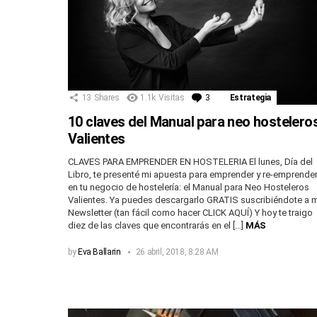
13
Shares
1.1k
Visitas
3
Comentarios
Estrategia
10 claves del Manual para neo hostelero
Valientes
CLAVES PARA EMPRENDER EN HOSTELERIA El lunes, Día del
Libro, te presenté mi apuesta para emprender y re-emprende
en tu negocio de hostelería: el Manual para Neo Hosteleros
Valientes. Ya puedes descargarlo GRATIS suscribiéndote a m
Newsletter (tan fácil como hacer CLICK AQUÍ) Y hoy te traigo
diez de las claves que encontrarás en el […]
MÁS
by
Eva Ballarin
26 abril, 2018, 8:28 AM