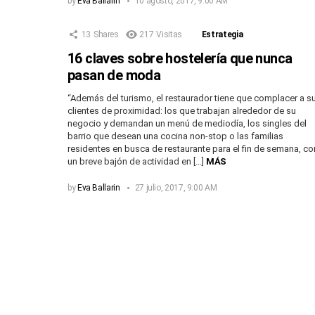
by
Eva Ballarin
10 agosto, 2017, 9:00 AM
13
Shares
217
Visitas
Estrategia
16 claves sobre hostelería que nunca
pasan de moda
“Además del turismo, el restaurador tiene que complacer a s
clientes de proximidad: los que trabajan alrededor de su
negocio y demandan un menú de mediodía, los singles del
barrio que desean una cocina non-stop o las familias
residentes en busca de restaurante para el fin de semana, co
un breve bajón de actividad en […]
MÁS
by
Eva Ballarin
27 julio, 2017, 9:00 AM