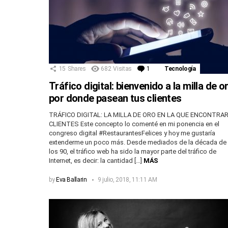
15
Shares
682
Visitas
1
Comentario
Tecnología
Tráfico digital: bienvenido a la milla de o
por donde pasean tus clientes
TRÁFICO DIGITAL: LA MILLA DE ORO EN LA QUE ENCONTRA
CLIENTES Este concepto lo comenté en mi ponencia en el
congreso digital #RestaurantesFelices y hoy me gustaría
extenderme un poco más. Desde mediados de la década de
los 90, el tráfico web ha sido la mayor parte del tráfico de
Internet, es decir: la cantidad […]
MÁS
by
Eva Ballarin
9 julio, 2018, 11:11 AM