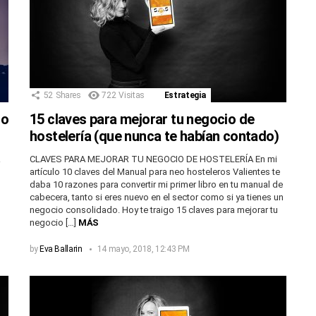
52
Shares
722
Visitas
Estrategia
ro
15 claves para mejorar tu negocio de
hostelería (que nunca te habían contado)
R
CLAVES PARA MEJORAR TU NEGOCIO DE HOSTELERÍA En mi
artículo 10 claves del Manual para neo hosteleros Valientes te
daba 10 razones para convertir mi primer libro en tu manual de
cabecera, tanto si eres nuevo en el sector como si ya tienes un
negocio consolidado. Hoy te traigo 15 claves para mejorar tu
negocio […]
MÁS
by
Eva Ballarin
14 mayo, 2018, 12:43 PM