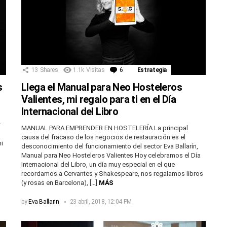
13
Shares
1.1k
Visitas
6
Comentarios
Estrategia
s
Llega el Manual para Neo Hosteleros
Valientes, mi regalo para ti en el Día
Internacional del Libro
r
MANUAL PARA EMPRENDER EN HOSTELERÍA La principal
causa del fracaso de los negocios de restauración es el
i
desconocimiento del funcionamiento del sector Eva Ballarín,
Manual para Neo Hosteleros Valientes Hoy celebramos el Día
Internacional del Libro, un día muy especial en el que
recordamos a Cervantes y Shakespeare, nos regalamos libros
(y rosas en Barcelona), […]
MÁS
by
Eva Ballarin
23 abril, 2018, 12:04 PM