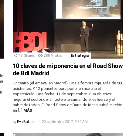
13
Shares
280
Visitas
Estrategia
10 claves de mi ponencia en el Road Show
de BdI Madrid
de
ha
Un teatro (el Amaya, en Madrid). Una alfombra roja. Más de 500
asistentes. Y 12 ponentes para poner en marcha el
en
espectáculo. Una fecha: 11 de septiembre. Y un objetivo:
mejorar el sector de la hostelería sumando el esfuerzo y el
saber de todos. El Road Show de Barra de Ideas subió el telón
en […]
MÁS
by
Eva Ballarin
20 septiembre, 2017, 9:30 AM