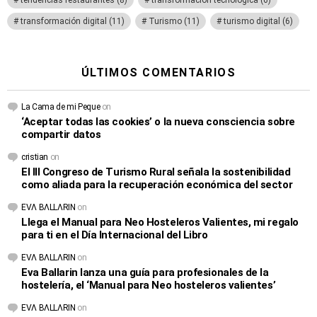
tendencias restaurantes
(8)
transformacion tecnologica
(6)
transformación digital
(11)
Turismo
(11)
turismo digital
(6)
ÚLTIMOS COMENTARIOS
La Cama de mi Peque
on
‘Aceptar todas las cookies’ o la nueva consciencia sobre
compartir datos
cristian
on
El III Congreso de Turismo Rural señala la sostenibilidad
como aliada para la recuperación económica del sector
EVΛ BΛLLΛRIN
on
Llega el Manual para Neo Hosteleros Valientes, mi regalo
para ti en el Día Internacional del Libro
EVΛ BΛLLΛRIN
on
Eva Ballarin lanza una guía para profesionales de la
hostelería, el ‘Manual para Neo hosteleros valientes’
EVΛ BΛLLΛRIN
on