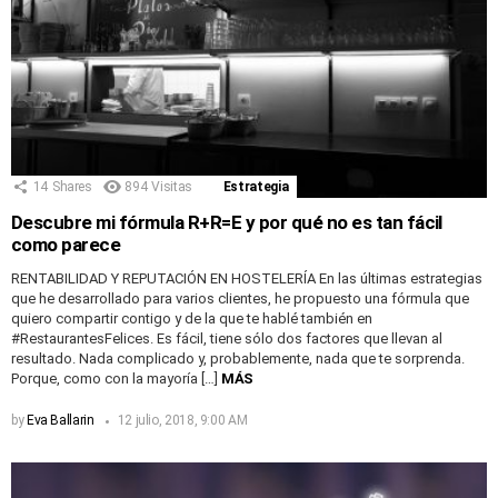
14
Shares
894
Visitas
Estrategia
Descubre mi fórmula R+R=E y por qué no es tan fácil
como parece
RENTABILIDAD Y REPUTACIÓN EN HOSTELERÍA En las últimas estrategias
que he desarrollado para varios clientes, he propuesto una fórmula que
quiero compartir contigo y de la que te hablé también en
#RestaurantesFelices. Es fácil, tiene sólo dos factores que llevan al
resultado. Nada complicado y, probablemente, nada que te sorprenda.
Porque, como con la mayoría […]
MÁS
by
Eva Ballarin
12 julio, 2018, 9:00 AM