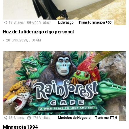
13
Shares
644
Visitas
Liderazgo
Transformación +50
Haz de tu liderazgo algo personal
20 junio, 2023, 8:00 AM
13
Shares
176
Visitas
Modelos de Negocio
Turismo TTH
Minnesota 1994