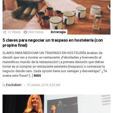
13
Shares
844
Visitas
Estrategia
5 claves para negociar un traspaso en hostelería (con
propina final)
CLAVES PARA NEGOCIAR UN TRASPASO EN HOSTELERÍA Acabas de
decidir que vas a montar un restaurante. ¡Felicidades y bienvenido al
maravilloso mundo de la restauración! La primera decisión que debes
tomar es si comprar un restaurante existente (traspaso) o comenzar tu
negocio desde cero. Cada opción tiene sus ventajas y desventajas” ¿Te
suena esta frase? […]
MÁS
by
Eva Ballarin
15 octubre, 2018, 8:00 AM