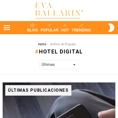
S
BLOG
POPULAR
HOT
TRENDING
S
Menu
You are here:
Home
Archivo de Etiqueta: hotel digital
HOTEL DIGITAL
ÚLTIMAS PUBLICACIONES