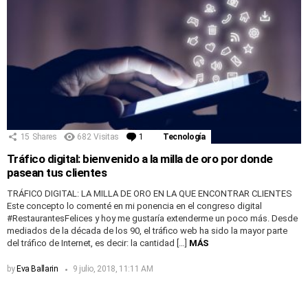
15
Shares
682
Visitas
1
Comentario
Tecnología
Tráfico digital: bienvenido a la milla de oro por donde
pasean tus clientes
TRÁFICO DIGITAL: LA MILLA DE ORO EN LA QUE ENCONTRAR CLIENTES
Este concepto lo comenté en mi ponencia en el congreso digital
#RestaurantesFelices y hoy me gustaría extenderme un poco más. Desde
mediados de la década de los 90, el tráfico web ha sido la mayor parte
del tráfico de Internet, es decir: la cantidad […]
MÁS
by
Eva Ballarin
9 julio, 2018, 11:11 AM