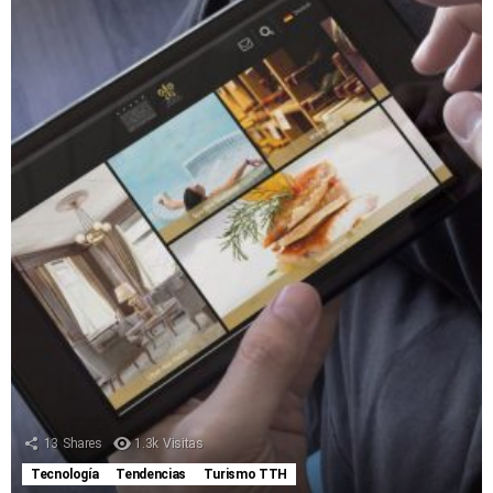
13
Shares
1.3k
Visitas
Tecnología
Tendencias
Turismo TTH