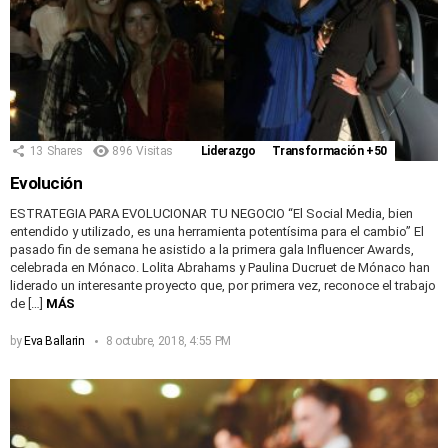
13
Shares
896
Visitas
Liderazgo
Transformación +50
Evolución
ESTRATEGIA PARA EVOLUCIONAR TU NEGOCIO “El Social Media, bien
entendido y utilizado, es una herramienta potentísima para el cambio” El
pasado fin de semana he asistido a la primera gala Influencer Awards,
celebrada en Mónaco. Lolita Abrahams y Paulina Ducruet de Mónaco han
liderado un interesante proyecto que, por primera vez, reconoce el trabajo
de […]
MÁS
by
Eva Ballarin
8 octubre, 2018, 4:55 PM