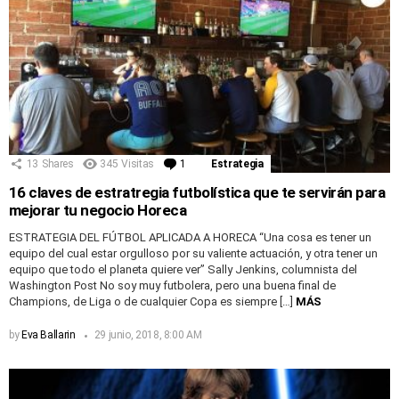
13
Shares
345
Visitas
1
Comentario
Estrategia
16 claves de estratregia futbolística que te servirán para
mejorar tu negocio Horeca
ESTRATEGIA DEL FÚTBOL APLICADA A HORECA “Una cosa es tener un
equipo del cual estar orgulloso por su valiente actuación, y otra tener un
equipo que todo el planeta quiere ver” Sally Jenkins, columnista del
Washington Post No soy muy futbolera, pero una buena final de
Champions, de Liga o de cualquier Copa es siempre […]
MÁS
by
Eva Ballarin
29 junio, 2018, 8:00 AM