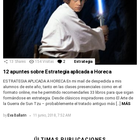
13
Shares
154
Visitas
2
Comentarios
Estrategia
12 apuntes sobre Estrategia aplicada a Horeca
ESTRATEGIA APLICADA A HORECA En mi mail de despedida a mis
alumnos de este año, tanto en las clases presenciales como en el
formato online, me he permitido recomendarles 33 libros para que sigan
formándose en estrategia. Desde clásicos inspiradores como El Arte de
la Guerra de Sun Tzu – probablemente el tratado antiguo más […]
MÁS
by
Eva Ballarin
11 junio, 2018, 7:52 AM
ÚLTIMAS PUBLICACIONES