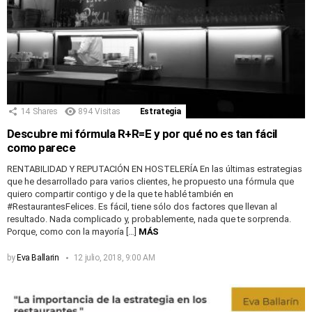
14
Shares
894
Visitas
Estrategia
Descubre mi fórmula R+R=E y por qué no es tan fácil
como parece
RENTABILIDAD Y REPUTACIÓN EN HOSTELERÍA En las últimas estrategias
que he desarrollado para varios clientes, he propuesto una fórmula que
quiero compartir contigo y de la que te hablé también en
#RestaurantesFelices. Es fácil, tiene sólo dos factores que llevan al
resultado. Nada complicado y, probablemente, nada que te sorprenda.
Porque, como con la mayoría […]
MÁS
by
Eva Ballarin
12 julio, 2018, 9:00 AM