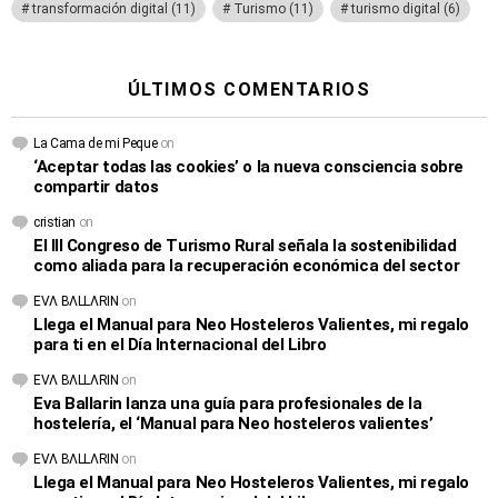
transformación digital
(11)
Turismo
(11)
turismo digital
(6)
ÚLTIMOS COMENTARIOS
La Cama de mi Peque
on
‘Aceptar todas las cookies’ o la nueva consciencia sobre
compartir datos
cristian
on
El III Congreso de Turismo Rural señala la sostenibilidad
como aliada para la recuperación económica del sector
EVΛ BΛLLΛRIN
on
Llega el Manual para Neo Hosteleros Valientes, mi regalo
para ti en el Día Internacional del Libro
EVΛ BΛLLΛRIN
on
Eva Ballarin lanza una guía para profesionales de la
hostelería, el ‘Manual para Neo hosteleros valientes’
EVΛ BΛLLΛRIN
on
Llega el Manual para Neo Hosteleros Valientes, mi regalo