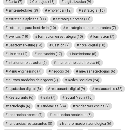
Carta
(7)
Consejos
(18)
digitalización
(9)
emprendedores
(8)
emprender
(12)
estrategia
(16)
estrategia aplicada
(11)
estrategia horeca
(11)
estrategia para hosteleria
(10)
estrategia para restaurantes
(7)
eventos
(10)
formacion en estrategia
(10)
formación
(7)
Gastromarketing
(14)
Gestión
(7)
hotel digital
(10)
Hoteles
(12)
innovación
(17)
Interiorismo
(8)
interiorismo de autor
(6)
interiorismo para horeca
(6)
Menu engineering
(7)
negocio
(6)
nuevas tecnologías
(6)
nuevos modelos de negocio
(7)
Redes Sociales
(24)
reputación digital
(8)
restaurante digital
(9)
restaurantes
(32)
Restaurants
(6)
sala
(7)
Social Media
(16)
tecnología
(6)
Tendencias
(24)
tendencias cocina
(7)
tendencias horeca
(7)
tendencias hosteleria
(6)
tendencias restaurantes
(8)
transformacion tecnologica
(6)