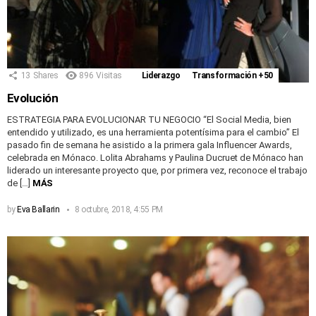
13
Shares
896
Visitas
Liderazgo
Transformación +50
Evolución
ESTRATEGIA PARA EVOLUCIONAR TU NEGOCIO “El Social Media, bien
entendido y utilizado, es una herramienta potentísima para el cambio” El
pasado fin de semana he asistido a la primera gala Influencer Awards,
celebrada en Mónaco. Lolita Abrahams y Paulina Ducruet de Mónaco han
liderado un interesante proyecto que, por primera vez, reconoce el trabajo
de […]
MÁS
by
Eva Ballarin
8 octubre, 2018, 4:55 PM