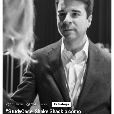
16
Shares
2.2k
Visitas
Estrategia
#StudyCase: Shake Shack o cómo