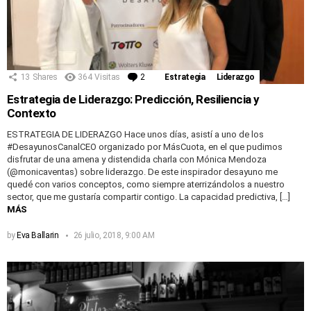
13
Shares
364
Visitas
2
Comentarios
Estrategia
Liderazgo
Estrategia de Liderazgo: Predicción, Resiliencia y
Contexto
ESTRATEGIA DE LIDERAZGO Hace unos días, asistí a uno de los
#DesayunosCanalCEO organizado por MásCuota, en el que pudimos
disfrutar de una amena y distendida charla con Mónica Mendoza
(@monicaventas) sobre liderazgo. De este inspirador desayuno me
quedé con varios conceptos, como siempre aterrizándolos a nuestro
sector, que me gustaría compartir contigo. La capacidad predictiva, […]
MÁS
by
Eva Ballarin
26 julio, 2018, 9:00 AM