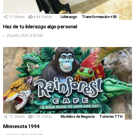
13
Shares
644
Visitas
Liderazgo
Transformación +50
Haz de tu liderazgo algo personal
20 junio, 2023, 8:00 AM
13
Shares
176
Visitas
Modelos de Negocio
Turismo TTH
Minnesota 1994