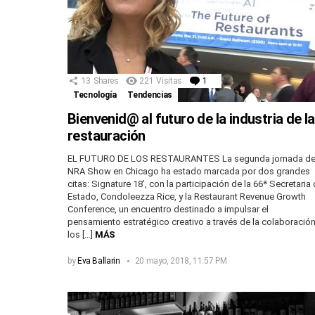
13
Shares
221
Visitas
1
Comentario
Tecnología
Tendencias
Bienvenid@ al futuro de la industria de la
restauración
EL FUTURO DE LOS RESTAURANTES La segunda jornada de
NRA Show en Chicago ha estado marcada por dos grandes
citas: Signature 18’, con la participación de la 66ª Secretaria
Estado, Condoleezza Rice, y la Restaurant Revenue Growth
Conference, un encuentro destinado a impulsar el
pensamiento estratégico creativo a través de la colaboración
los […]
MÁS
by
Eva Ballarin
20 mayo, 2018, 11:57 PM