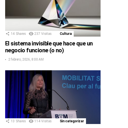
14
Shares
237
Visitas
Cultura
El sistema invisible que hace que un
negocio funcione (o no)
2 febrero, 2026, 8:00 AM
13
Shares
114
Visitas
Sin categorizar