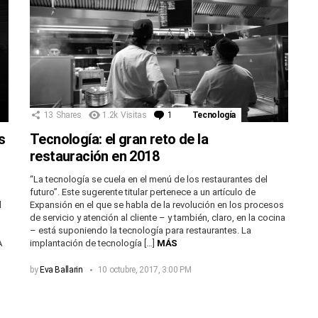
13
Shares
1.2k
Visitas
1
Comentario
Tecnología
s
Tecnología: el gran reto de la
restauración en 2018
“La tecnología se cuela en el menú de los restaurantes del
futuro”. Este sugerente titular pertenece a un artículo de
d
Expansión en el que se habla de la revolución en los procesos
de servicio y atención al cliente – y también, claro, en la cocina
– está suponiendo la tecnología para restaurantes. La
A
implantación de tecnología […]
MÁS
by
Eva Ballarin
10 octubre, 2017, 3:00 PM