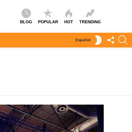
BLOG
POPULAR
HOT
TRENDING
SÍGUEME
S
SWITCH
Español
SKIN