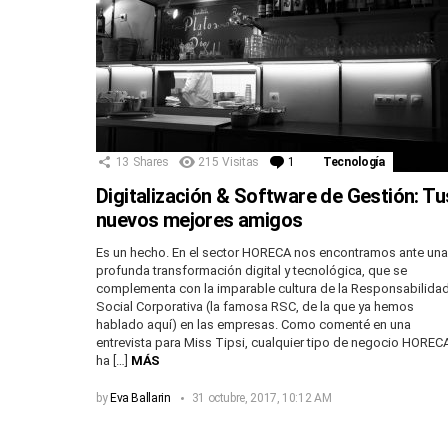
13
Shares
215
Visitas
1
Comentario
Tecnología
Digitalización & Software de Gestión: Tu
nuevos mejores amigos
Es un hecho. En el sector HORECA nos encontramos ante una
profunda transformación digital y tecnológica, que se
complementa con la imparable cultura de la Responsabilida
Social Corporativa (la famosa RSC, de la que ya hemos
hablado aquí) en las empresas. Como comenté en una
entrevista para Miss Tipsi, cualquier tipo de negocio HOREC
ha […]
MÁS
by
Eva Ballarin
31 octubre, 2017, 10:12 AM