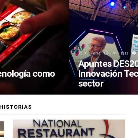
13
Shares
238
Visitas
Apuntes DES201
ecnología como
Innovación Tec
sector
HISTORIAS