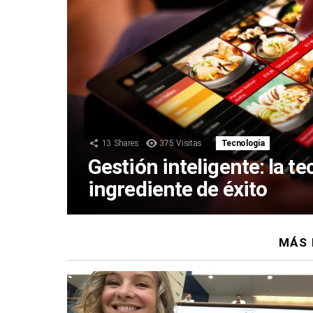
13
Shares
375
Visitas
Tecnología
Gestión inteligente: la t
ingrediente de éxito
MÁS 