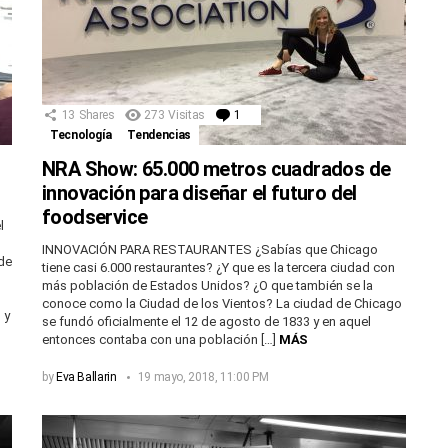
13
Shares
273
Visitas
1
Comentario
Tecnología
Tendencias
NRA Show: 65.000 metros cuadrados de
innovación para diseñar el futuro del
foodservice
l
INNOVACIÓN PARA RESTAURANTES ¿Sabías que Chicago
 de
tiene casi 6.000 restaurantes? ¿Y que es la tercera ciudad con
más población de Estados Unidos? ¿O que también se la
conoce como la Ciudad de los Vientos? La ciudad de Chicago
 y
se fundó oficialmente el 12 de agosto de 1833 y en aquel
entonces contaba con una población […]
MÁS
by
Eva Ballarin
19 mayo, 2018, 11:00 PM