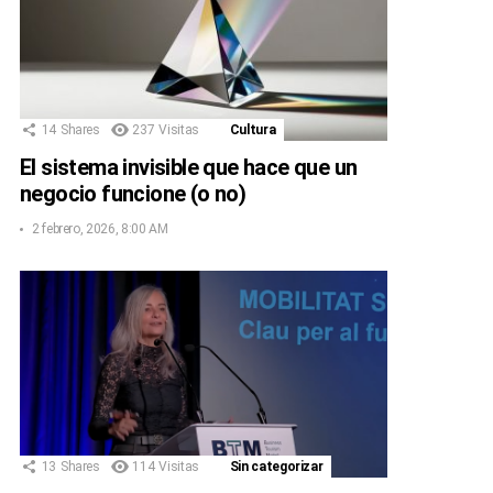
14
Shares
237
Visitas
Cultura
El sistema invisible que hace que un
negocio funcione (o no)
2 febrero, 2026, 8:00 AM
13
Shares
114
Visitas
Sin categorizar