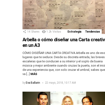
14
Shares
1.2k
Visitas
Estrategia
Tendencias
Arbella o cómo diseñar una Carta creati
en un A3
CÓMO DISEÑAR UNA CARTA CREATIVA Arbella es uno de es
lugares que te seduce. Desde su discreta entrada, las breves
escaleras que te conducen a su interior y el soplo de buena
música y mejor ambiente cuando cruzas la puerta, son el inic
de una experiencia que, con solo cruzar el umbral, sabes que
va […]
MÁS
by
Eva Ballarin
22 mayo, 2018, 10:17 AM