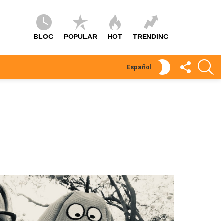
BLOG
POPULAR
HOT
TRENDING
SÍGUEME
S
SWITCH
Español
SKIN