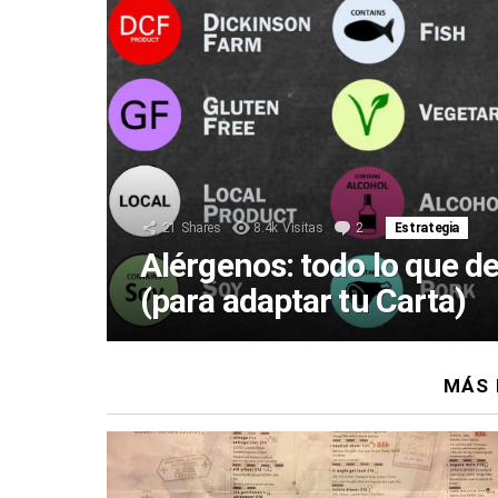
21
Shares
8.4k
Visitas
2
Comentarios
Estrategia
Alérgenos: todo lo que d
(para adaptar tu Carta)
MÁS 