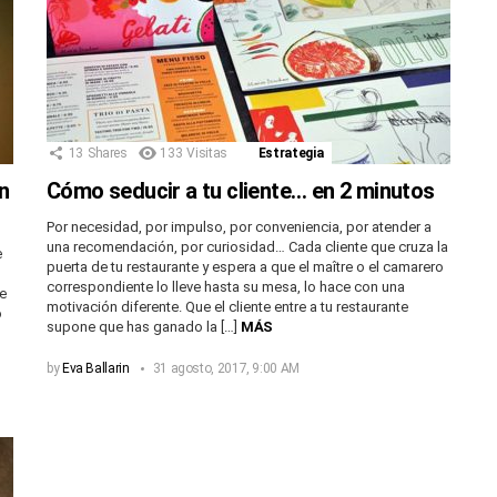
13
Shares
133
Visitas
Estrategia
n
Cómo seducir a tu cliente… en 2 minutos
Por necesidad, por impulso, por conveniencia, por atender a
una recomendación, por curiosidad… Cada cliente que cruza la
e
puerta de tu restaurante y espera a que el maître o el camarero
correspondiente lo lleve hasta su mesa, lo hace con una
de
motivación diferente. Que el cliente entre a tu restaurante
o
supone que has ganado la […]
MÁS
by
Eva Ballarin
31 agosto, 2017, 9:00 AM