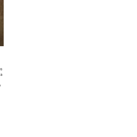
es
na
y