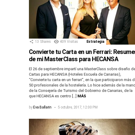
13
Shares
409
Visitas
Estrategia
Convierte tu Carta en un Ferrari: Resume
de mi MasterClass para HECANSA
El 26 de septiembre impartí una MasterClass sobre diseño d
Cartas para HECANSA (Hoteles Escuela de Canarias),
“Convierte tu carta en un ferrari”, en la que participaron más 
50 profesionales de la hostelería. Lo hice además de la man
de la Consejería de Turismo del Gobierno de Canarias, de la
que HECANSA es centro […]
MÁS
by
Eva Ballarin
5 octubre, 2017, 12:00 PM