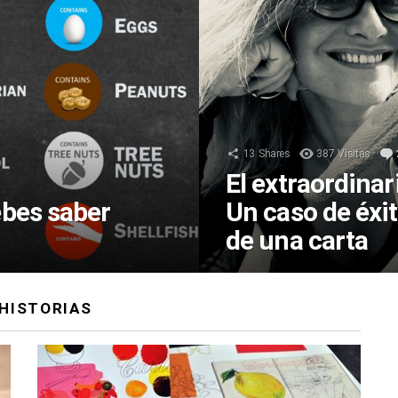
13
Shares
387
Visitas
El extraordina
ebes saber
Un caso de éxit
de una carta
HISTORIAS