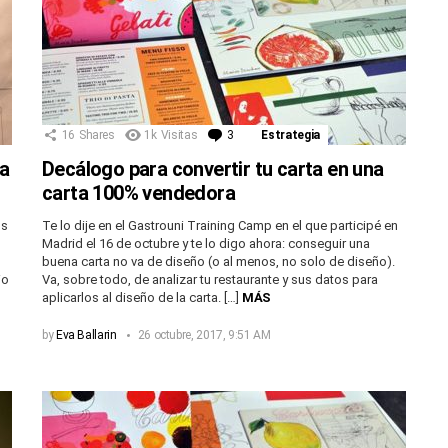
16
Shares
1k
Visitas
3
Comentarios
Estrategia
va
Decálogo para convertir tu carta en una
carta 100% vendedora
os
Te lo dije en el Gastrouni Training Camp en el que participé en
Madrid el 16 de octubre y te lo digo ahora: conseguir una
buena carta no va de diseño (o al menos, no solo de diseño).
io
Va, sobre todo, de analizar tu restaurante y sus datos para
aplicarlos al diseño de la carta. […]
MÁS
by
Eva Ballarin
26 octubre, 2017, 9:51 AM