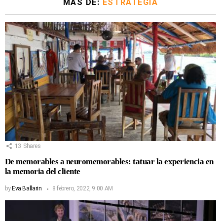
MÁS DE:
ESTRATEGIA
13
Shares
De memorables a neuromemorables: tatuar la experiencia en
la memoria del cliente
by
Eva Ballarin
8 febrero, 2022, 9:00 AM