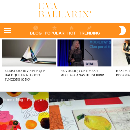
S
BLOG
POPULAR
HOT
TRENDING
S
Menu
ÚLTIMAS
PUBLICACIONES
EL SISTEMA INVISIBLE QUE
HE VUELTO, CON IDEAS Y
HAZ DE 
HACE QUE UN NEGOCIO
MUCHAS GANAS DE ESCRIBIR
PERSONA
FUNCIONE (O NO)
You are here:
Home
Blog
Estrategia
Decálogo para convertir tu carta en una carta 100% vendedora