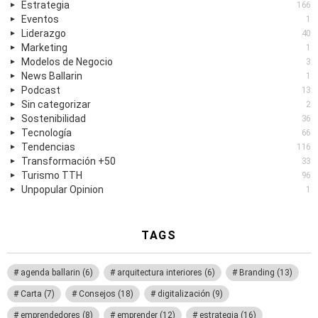
Estrategia
166
Eventos
1
Liderazgo
40
Marketing
1
Modelos de Negocio
3
News Ballarin
1
Podcast
13
Sin categorizar
2
Sostenibilidad
36
Tecnología
66
Tendencias
116
Transformación +50
33
Turismo TTH
96
Unpopular Opinion
1
TAGS
agenda ballarin
(6)
arquitectura interiores
(6)
Branding
(13)
Carta
(7)
Consejos
(18)
digitalización
(9)
emprendedores
(8)
emprender
(12)
estrategia
(16)