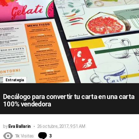
Estrategia
Decálogo para convertir tu carta en una carta
100% vendedora
by
Eva Ballarin
26 octubre, 2017, 9:51 AM
Comentarios
1k
Visitas
3