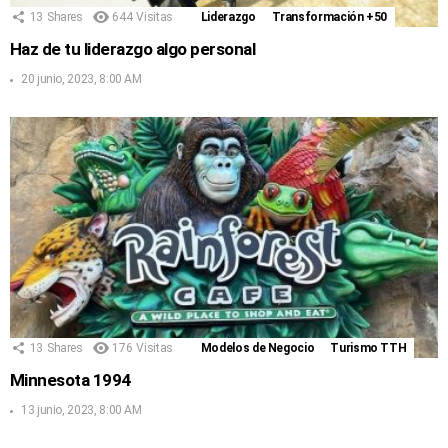
13
Shares
644
Visitas
Liderazgo
Transformación +50
Haz de tu liderazgo algo personal
20 junio, 2023, 8:00 AM
13
Shares
176
Visitas
Modelos de Negocio
Turismo TTH
Minnesota 1994
13 junio, 2023, 8:00 AM