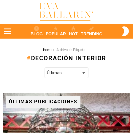
S
BLOG
POPULAR
HOT
TRENDING
S
Menu
You are here:
Home
Archivo de Etiqueta: Decoración interior
DECORACIÓN INTERIOR
ÚLTIMAS PUBLICACIONES