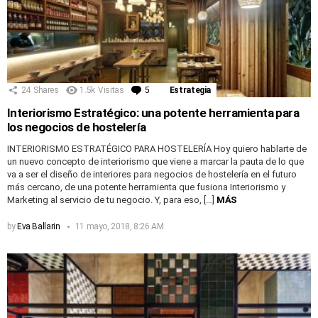
24
Shares
1.5k
Visitas
5
Comentarios
Estrategia
Interiorismo Estratégico: una potente herramienta para
los negocios de hostelería
INTERIORISMO ESTRATÉGICO PARA HOSTELERÍA Hoy quiero hablarte de
un nuevo concepto de interiorismo que viene a marcar la pauta de lo que
va a ser el diseño de interiores para negocios de hostelería en el futuro
más cercano, de una potente herramienta que fusiona Interiorismo y
Marketing al servicio de tu negocio. Y, para eso, […]
MÁS
by
Eva Ballarin
11 mayo, 2018, 8:26 AM