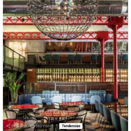
13
Shares
993
Visitas
Tendencias